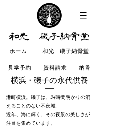
ホーム
和光 磯子納骨堂
見学予約
資料請求
納骨
横浜・磯子の永代供養
散骨
樹木葬
最新情報
港町横浜。磯子は、24時間明かりの消
和光 磯子納骨堂
えることのない不夜城。
近年、海に輝く、その夜景の美しさが
注目を集めています。