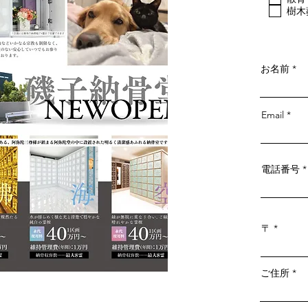
樹木
お名前
Email
電話番号
〒
ご住所