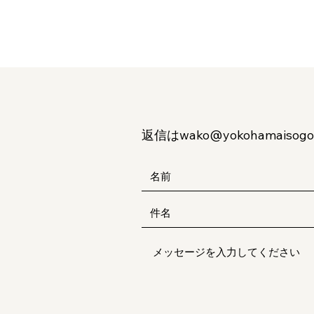
返信は
wako@yokohamaisogo