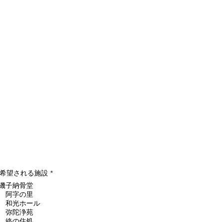
。
必
希望される施設
*
須
磯子納骨堂
項
目
 阿字の里
 和光ホール
 弥陀浄苑
 終の住処